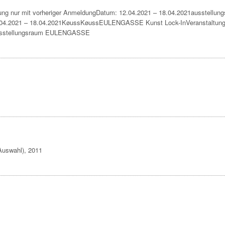
g nur mit vorheriger AnmeldungDatum: 12.04.2021 – 18.04.2021ausstellun
.04.2021 – 18.04.2021KøussKøussEULENGASSE Kunst Lock-InVeranstaltung
naAusstellungsraum EULENGASSE
(Auswahl), 2011