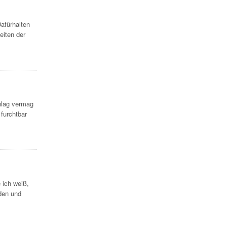
Dafürhalten
eiten der
hlag vermag
 furchtbar
 ich weiß,
oden und