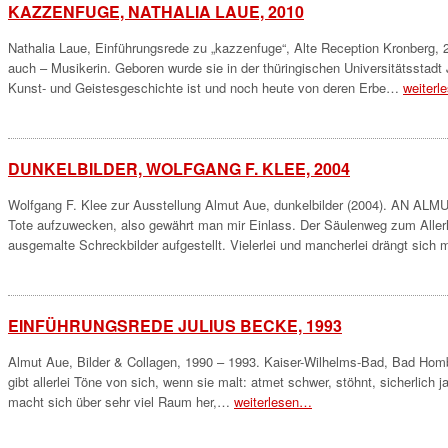
KAZZENFUGE, NATHALIA LAUE, 2010
Nathalia Laue, Einführungsrede zu „kazzenfuge“, Alte Reception Kronberg, 2
auch – Musikerin. Geboren wurde sie in der thüringischen Universitätsstadt
Kunst- und Geistesgeschichte ist und noch heute von deren Erbe…
weiter
DUNKELBILDER, WOLFGANG F. KLEE, 2004
Wolfgang F. Klee zur Ausstellung Almut Aue, dunkelbilder (2004). AN ALM
Tote aufzuwecken, also gewährt man mir Einlass. Der Säulenweg zum Allerheil
ausgemalte Schreckbilder aufgestellt. Vielerlei und mancherlei drängt sich 
EINFÜHRUNGSREDE JULIUS BECKE, 1993
Almut Aue, Bilder & Collagen, 1990 – 1993. Kaiser-Wilhelms-Bad, Bad Homb
gibt allerlei Töne von sich, wenn sie malt: atmet schwer, stöhnt, sicherlic
macht sich über sehr viel Raum her,…
weiterlesen…