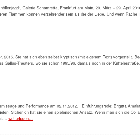
lenjagd“, Galerie Schamretta, Frankfurt am Main, 20. März – 29. April 2016
 Deren Flammen können verzehrender sein als die der Liebe. Und wenn Rache 
, 2015. Sie hat sich eben selbst kryptisch (mit eigenem Text) vorgestellt. B
 des Gallus-Theaters, wo sie schon 1995/96, damals noch in der Kriftelerstraße,
Vernissage und Performance am 02.11.2012. Einführungsrede: Brigitta Amali
ielen. Sicherlich hat sie einen spielerischen Ansatz. Wenn man sich die Colla
cht….
weiterlesen…