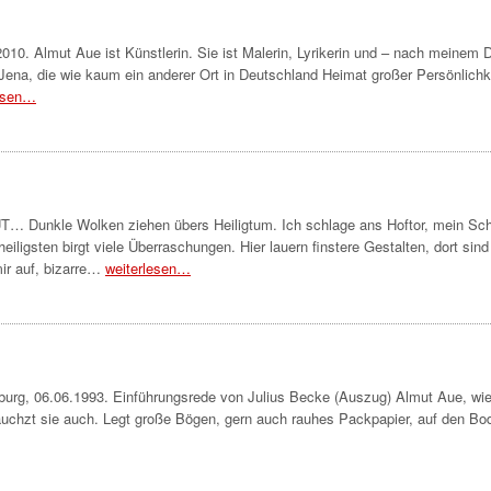
010. Almut Aue ist Künstlerin. Sie ist Malerin, Lyrikerin und – nach meinem 
 Jena, die wie kaum ein anderer Ort in Deutschland Heimat großer Persönlichk
lesen…
UT… Dunkle Wolken ziehen übers Heiligtum. Ich schlage ans Hoftor, mein Sc
igsten birgt viele Überraschungen. Hier lauern finstere Gestalten, dort sind
mir auf, bizarre…
weiterlesen…
urg, 06.06.1993. Einführungsrede von Julius Becke (Auszug) Almut Aue, wie
h jauchzt sie auch. Legt große Bögen, gern auch rauhes Packpapier, auf den B