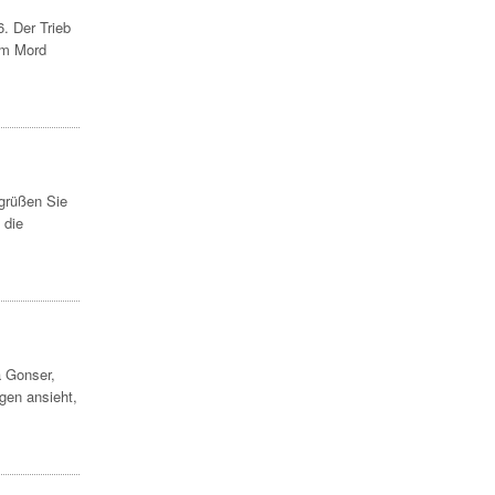
. Der Trieb
im Mord
egrüßen Sie
 die
a Gonser,
gen ansieht,