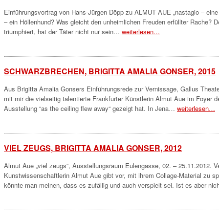
Einführungsvortrag von Hans-Jürgen Döpp zu ALMUT AUE „nastagio – eine höl
– ein Höllenhund? Was gleicht den unheimlichen Freuden erfüllter Rache?
triumphiert, hat der Täter nicht nur sein…
weiterlesen…
SCHWARZBRECHEN, BRIGITTA AMALIA GONSER, 2015
Aus Brigitta Amalia Gonsers Einführungsrede zur Vernissage, Gallus Theater
mit mir die vielseitig talentierte Frankfurter Künstlerin Almut Aue im Foyer
Ausstellung “as the ceiling flew away“ gezeigt hat. In Jena…
weiterlesen…
VIEL ZEUGS, BRIGITTA AMALIA GONSER, 2012
Almut Aue „viel zeugs“, Ausstellungsraum Eulengasse, 02. – 25.11.2012. 
Kunstwissenschaftlerin Almut Aue gibt vor, mit ihrem Collage-Material zu sp
könnte man meinen, dass es zufällig und auch verspielt sei. Ist es aber ni