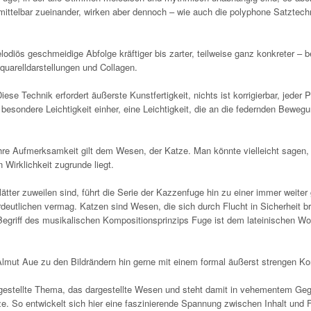
telbar zueinander, wirken aber dennoch – wie auch die polyphone Satztech
iös geschmeidige Abfolge kräftiger bis zarter, teilweise ganz konkreter – b
quarelldarstellungen und Collagen.
ese Technik erfordert äußerste Kunstfertigkeit, nichts ist korrigierbar, jeder P
 besondere Leichtigkeit einher, eine Leichtigkeit, die an die federnden Beweg
hre Aufmerksamkeit gilt dem Wesen, der Katze. Man könnte vielleicht sagen,
 Wirklichkeit zugrunde liegt.
ätter zuweilen sind, führt die Serie der Kazzenfuge hin zu einer immer weiter
deutlichen vermag. Katzen sind Wesen, die sich durch Flucht in Sicherheit br
 Begriff des musikalischen Kompositionsprinzips Fuge ist dem lateinischen Wor
t Almut Aue zu den Bildrändern hin gerne mit einem formal äußerst strengen Ko
rgestellte Thema, das dargestellte Wesen und steht damit in vehementem G
ze. So entwickelt sich hier eine faszinierende Spannung zwischen Inhalt und 