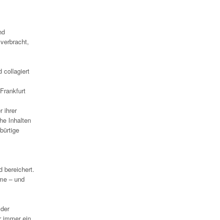
nd
verbracht,
 collagiert
Frankfurt
 ihrer
he Inhalten
bürtige
 bereichert.
ame – und
 der
r immer ein