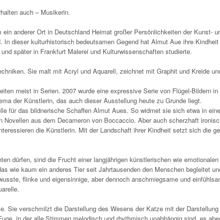
rhalten auch – Musikerin.
m ein anderer Ort in Deutschland Heimat großer Persönlichkeiten der Kunst- u
. In dieser kulturhistorisch bedeutsamen Gegend hat Almut Aue ihre Kindheit 
und später in Frankfurt Malerei und Kulturwissenschaften studierte.
chniken. Sie malt mit Acryl und Aquarell, zeichnet mit Graphit und Kreide und
eiten meist in Serien. 2007 wurde eine expressive Serie von Flügel-Bildern in 
hema der Künstlerin, das auch dieser Ausstellung heute zu Grunde liegt.
lle für das bildnerische Schaffen Almut Aues. So widmet sie sich etwa in einer
n Novellen aus dem Decameron von Boccaccio. Aber auch scherzhaft ironisc
essieren die Künstlerin. Mit der Landschaft ihrer Kindheit setzt sich die ge
n dürfen, sind die Frucht einer langjährigen künstlerischen wie emotionalen
s wie kaum ein anderes Tier seit Jahrtausenden den Menschen begleitet und
ewusste, flinke und eigensinnige, aber dennoch anschmiegsame und einfühls
arelle.
 Sie verschmilzt die Darstellung des Wesens der Katze mit der Darstellung
Fuge, in der alle Stimmen melodisch und rhythmisch unabhängig sind, es abe