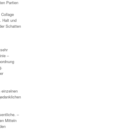
ten Partien
e Collage
. Halt und
der Schatten
 sehr
inie –
nordnung
g.
er
n einzelnen
 gedanklichen
entliche. –
en Mitteln
 den