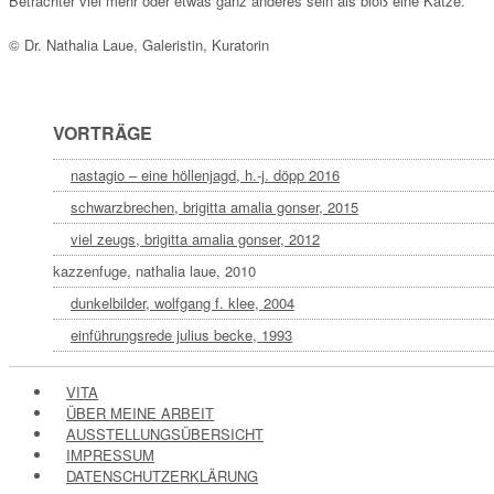
Betrachter viel mehr oder etwas ganz anderes sein als bloß eine Katze.
© Dr. Nathalia Laue, Galeristin, Kuratorin
VORTRÄGE
nastagio – eine höllenjagd, h.-j. döpp 2016
schwarzbrechen, brigitta amalia gonser, 2015
viel zeugs, brigitta amalia gonser, 2012
kazzenfuge, nathalia laue, 2010
dunkelbilder, wolfgang f. klee, 2004
einführungsrede julius becke, 1993
VITA
ÜBER MEINE ARBEIT
AUSSTELLUNGSÜBERSICHT
IMPRESSUM
DATENSCHUTZERKLÄRUNG