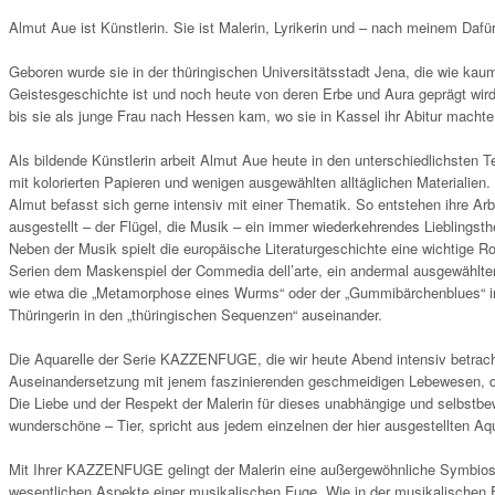
Almut Aue ist Künstlerin. Sie ist Malerin, Lyrikerin und – nach meinem Dafü
Geboren wurde sie in der thüringischen Universitätsstadt Jena, die wie kau
Geistesgeschichte ist und noch heute von deren Erbe und Aura geprägt wird
bis sie als junge Frau nach Hessen kam, wo sie in Kassel ihr Abitur machte 
Als bildende Künstlerin arbeit Almut Aue heute in den unterschiedlichsten Te
mit kolorierten Papieren und wenigen ausgewählten alltäglichen Materialien.
Almut befasst sich gerne intensiv mit einer Thematik. So entstehen ihre Arb
ausgestellt – der Flügel, die Musik – ein immer wiederkehrendes Lieblingst
Neben der Musik spielt die europäische Literaturgeschichte eine wichtige Ro
Serien dem Maskenspiel der Commedia dell’arte, ein andermal ausgewählte
wie etwa die „Metamorphose eines Wurms“ oder der „Gummibärchenblues“ inter
Thüringerin in den „thüringischen Sequenzen“ auseinander.
Die Aquarelle der Serie KAZZENFUGE, die wir heute Abend intensiv betrachte
Auseinandersetzung mit jenem faszinierenden geschmeidigen Lebewesen, da
Die Liebe und der Respekt der Malerin für dieses unabhängige und selbstb
wunderschöne – Tier, spricht aus jedem einzelnen der hier ausgestellten Aqu
Mit Ihrer KAZZENFUGE gelingt der Malerin eine außergewöhnliche Symbiose.
wesentlichen Aspekte einer musikalischen Fuge. Wie in der musikalischen 