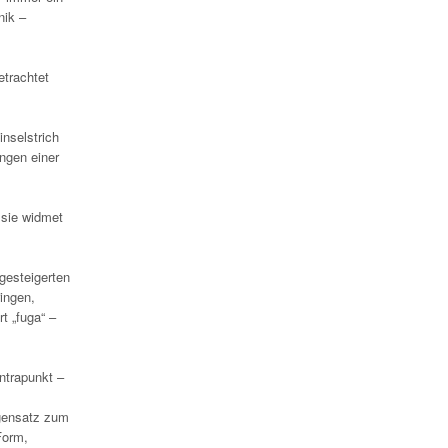
nik –
etrachtet
inselstrich
ungen einer
 sie widmet
 gesteigerten
ingen,
t „fuga“ –
ntrapunkt –
egensatz zum
Form,