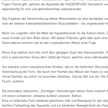
Fugen-Thema gibt, gehören die Aquarelle der KAZZENFUGE thematisch unmit
eigenständig für sich und gleichberechtigt nebeneinander.
Das Ergebnis der Verschmelzung dieser Wesenheiten ist eine wunderbar melod
man die heiteren kalenderblattähnlichen Skizzenblätter – bis angedeuteter A
Nicht von ungefähr rührt die Wahl der Aquarelltechnik für die Katzen-Serie. Di
muss korrekt auf dem Blatt sitzen. Mit dieser Präzision geht aber auch eine
Katze ebenso erinnern wie an den musikalischen Ablauf einer Fuge.
Almut Aue widmet sich hier nicht dem gängigen Sujet des Katzenporträts. I
sich in platonischem Sinne dem Urbild der Katze, welches einer individuellen
Von beinahe schon naturalistischen Studien, wie es die farbfrohen Skizzenbl
Vereinfachung der Form, die durch ihre Klarheit das Wesen der Katze zu ver
immer flüchten sie sofort vor lauernden Gefahren. Und da fällt uns ein: Der
Flucht, entlehnt.
Die besonders reduzierten, „flüchtigen“ Darstellungen dieser Serie markier
mit einem schwarzen, teilweise äußerst präzisen, Balken.
Eine so farbstarke Form bedeutet gleichsam Halt und Beengung für das da
leichten Farbauftrag des Aquarells und zur behänden Beweglichkeit der Kat