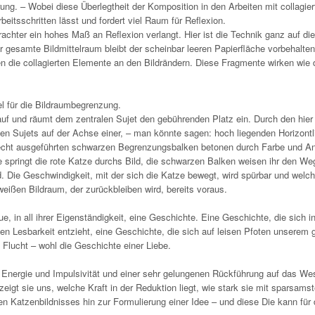
ng. – Wobei diese Überlegtheit der Komposition in den Arbeiten mit collagier
beitsschritten lässt und fordert viel Raum für Reflexion.
achter ein hohes Maß an Reflexion verlangt. Hier ist die Technik ganz auf di
 gesamte Bildmittelraum bleibt der scheinbar leeren Papierfläche vorbehalten
en die collagierten Elemente an den Bildrändern. Diese Fragmente wirken wie 
iel für die Bildraumbegrenzung.
auf und räumt dem zentralen Sujet den gebührenden Platz ein. Durch den hier
len Sujets auf der Achse einer, – man könnte sagen: hoch liegenden Horizontl
erecht ausgeführten schwarzen Begrenzungsbalken betonen durch Farbe und A
 springt die rote Katze durchs Bild, die schwarzen Balken weisen ihr den We
. Die Geschwindigkeit, mit der sich die Katze bewegt, wird spürbar und welch
weißen Bildraum, der zurückbleiben wird, bereits voraus.
, in all ihrer Eigenständigkeit, eine Geschichte. Eine Geschichte, die sich i
igen Lesbarkeit entzieht, eine Geschichte, die sich auf leisen Pfoten unserem
Flucht – wohl die Geschichte einer Liebe.
nergie und Impulsivität und einer sehr gelungenen Rückführung auf das Wes
eigt sie uns, welche Kraft in der Reduktion liegt, wie stark sie mit sparsamst
en Katzenbildnisses hin zur Formulierung einer Idee – und diese Die kann für