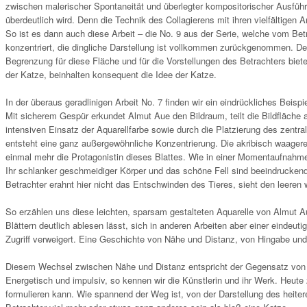
zwischen malerischer Spontaneität und überlegter kompositorischer Ausführu
überdeutlich wird. Denn die Technik des Collagierens mit ihren vielfältigen Ar
So ist es dann auch diese Arbeit – die No. 9 aus der Serie, welche vom Betr
konzentriert, die dingliche Darstellung ist vollkommen zurückgenommen. Der
Begrenzung für diese Fläche und für die Vorstellungen des Betrachters biet
der Katze, beinhalten konsequent die Idee der Katze.
In der überaus geradlinigen Arbeit No. 7 finden wir ein eindrückliches Beisp
Mit sicherem Gespür erkundet Almut Aue den Bildraum, teilt die Bildfläche 
intensiven Einsatz der Aquarellfarbe sowie durch die Platzierung des zentra
entsteht eine ganz außergewöhnliche Konzentrierung. Die akribisch waag
einmal mehr die Protagonistin dieses Blattes. Wie in einer Momentaufnahme
Ihr schlanker geschmeidiger Körper und das schöne Fell sind beeindruckend
Betrachter erahnt hier nicht das Entschwinden des Tieres, sieht den leeren 
So erzählen uns diese leichten, sparsam gestalteten Aquarelle von Almut Aue
Blättern deutlich ablesen lässt, sich in anderen Arbeiten aber einer eindeut
Zugriff verweigert. Eine Geschichte von Nähe und Distanz, von Hingabe und 
Diesem Wechsel zwischen Nähe und Distanz entspricht der Gegensatz von E
Energetisch und impulsiv, so kennen wir die Künstlerin und ihr Werk. Heute z
formulieren kann. Wie spannend der Weg ist, von der Darstellung des heiter